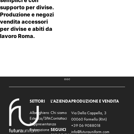
semplici e con
supporto per divise.
Produzione e negozi
vendita accessori
per divise e abiti da
lavoro Roma.
SETTORI
L'AZIENDA
PRODUZIONE E VENDITA
Alberghiero
Chi siamo
Via Della Cappella, 3
Estetica/SPA
Contattaci
00060 Formello (RM)
Rappresentanza
+39 06 9088018
Ristorazione
SEGUICI
info@futurauniform.com