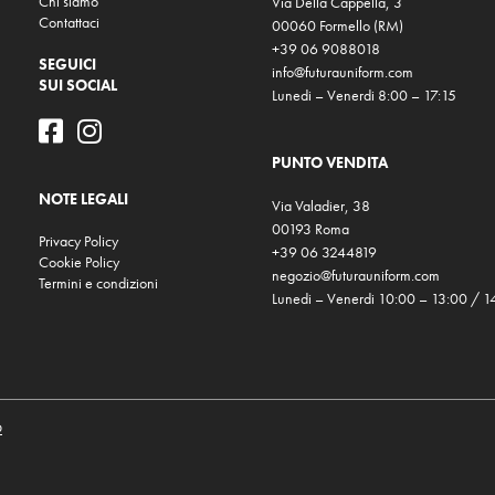
Chi siamo
Via Della Cappella, 3
Contattaci
00060 Formello (RM)
+39 06 9088018
SEGUICI
info@futurauniform.com
SUI SOCIAL
Lunedi – Venerdi 8:00 – 17:15
PUNTO VENDITA
NOTE LEGALI
Via Valadier, 38
00193 Roma
Privacy Policy
+39 06 3244819
Cookie Policy
negozio@futurauniform.com
Termini e condizioni
Lunedi – Venerdi 10:00 – 13:00 / 1
o