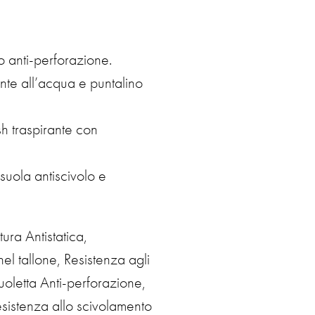
P
R
O
D
O
o anti-perforazione.
T
nte all’acqua e puntalino
T
O
N
E
h traspirante con
L
C
A
suola antiscivolo e
R
R
E
L
L
ura Antistatica,
O
.
el tallone, Resistenza agli
uoletta Anti-perforazione,
sistenza allo scivolamento