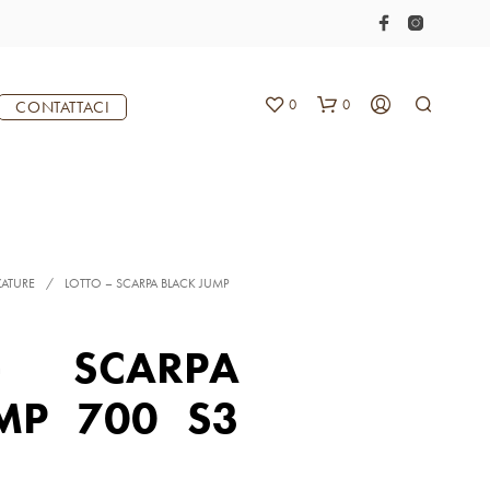
0
0
CONTATTACI
ZATURE
/
LOTTO – SCARPA BLACK JUMP
– SCARPA
N
E
MP 700 S3
S
S
U
N