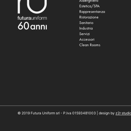
Alberghiero
Estetica/SPA
Rappresentanza
Ristorazione
Sanitario
Industria
Servizi
Accessori
Clean Rooms
© 2019 Futura Uniform srl - P.Iva 01593481003 | design by
z2r studi