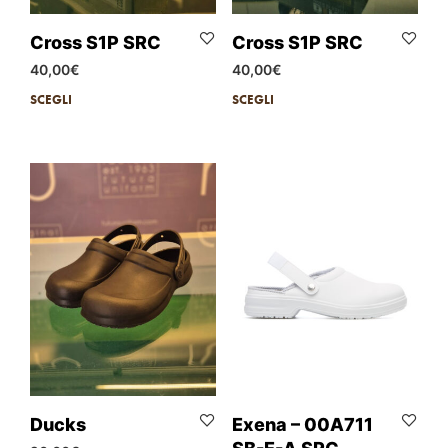
Cross S1P SRC
Cross S1P SRC
40,00
€
40,00
€
SCEGLI
SCEGLI
Ducks
Exena – 00A711