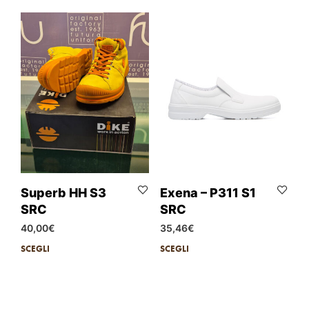
Superb HH S3
Exena – P311 S1
SRC
SRC
40,00
€
35,46
€
SCEGLI
SCEGLI