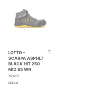
LOTTO –
LOTTO –
SCARPA ASPHLT
SCARPA BLACK
BLACK HIT 250
JUMP 700 S3
MID S3 WR
SRC
70,00
€
55,00
€
SCEGLI
SCEGLI