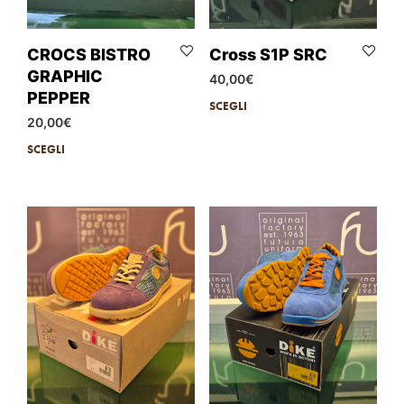
CROCS BISTRO
Cross S1P SRC
GRAPHIC
40,00
€
PEPPER
SCEGLI
20,00
€
SCEGLI