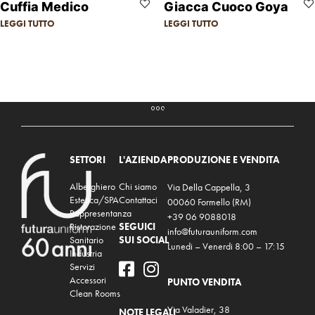
Cuffia Medico
Giacca Cuoco Goya
LEGGI TUTTO
LEGGI TUTTO
SETTORI
L'AZIENDA
PRODUZIONE E VENDITA
Alberghiero
Chi siamo
Via Della Cappella, 3
Estetica/SPA
Contattaci
00060 Formello (RM)
Rappresentanza
+39 06 9088018
Ristorazione
SEGUICI
info@futurauniform.com
Sanitario
SUI SOCIAL
Lunedi – Venerdi 8:00 – 17:15
Industria
Servizi
Accessori
PUNTO VENDITA
Clean Rooms
Via Valadier, 38
NOTE LEGALI