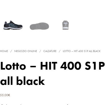
HOME
/
NEGOZIO ONLINE
/
CALZATURE
/
LOTTO – HIT 400 S1P ALL BLACK
Lotto – HIT 400 S1P
all black
55,00
€