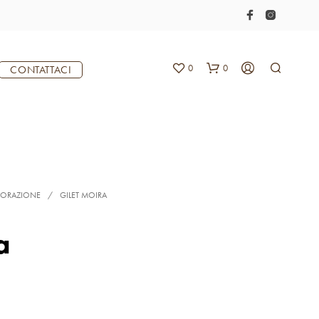
0
0
CONTATTACI
TORAZIONE
/
GILET MOIRA
a
N
E
S
S
U
N