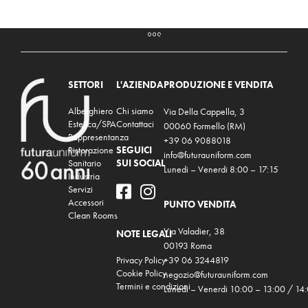
SETTORI
L'AZIENDA
PRODUZIONE E VENDITA
Alberghiero
Chi siamo
Via Della Cappella, 3
Estetica/SPA
Contattaci
00060 Formello (RM)
Rappresentanza
+39 06 9088018
Ristorazione
SEGUICI
info@futurauniform.com
Sanitario
SUI SOCIAL
Lunedi – Venerdi 8:00 – 17:15
Industria
Servizi
Accessori
PUNTO VENDITA
Clean Rooms
Via Valadier, 38
NOTE LEGALI
00193 Roma
Privacy Policy
+39 06 3244819
Cookie Policy
negozio@futurauniform.com
Termini e condizioni
Lunedi – Venerdi 10:00 – 13:00 / 14