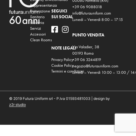
00060 Formello (RM)
Rappresentanza
+39 06 9088018
Ristorazione
SEGUICI
info@futurauniform.com
Sanitario
SUI SOCIAL
Lunedi – Venerdi 8:00 – 17:15
Industria
Servizi
Accessori
PUNTO VENDITA
Clean Rooms
Via Valadier, 38
NOTE LEGALI
00193 Roma
Privacy Policy
+39 06 3244819
Cookie Policy
negozio@futurauniform.com
Termini e condizioni
Lunedi – Venerdi 10:00 – 13:00 / 14
© 2019 Futura Uniform srl - P.Iva 01593481003 | design by
z2r studio