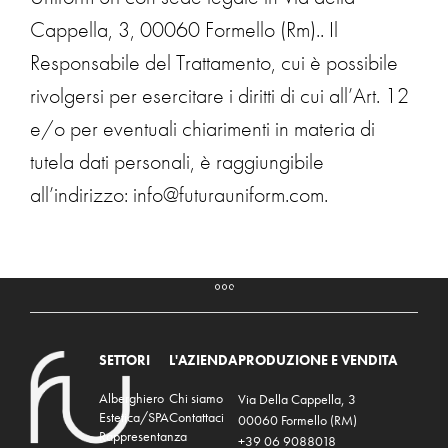
Cappella, 3, 00060 Formello (Rm).. Il
Responsabile del Trattamento, cui è possibile
rivolgersi per esercitare i diritti di cui all’Art. 12
e/o per eventuali chiarimenti in materia di
tutela dati personali, è raggiungibile
all’indirizzo: info@futurauniform.com.
SETTORI
L'AZIENDA
PRODUZIONE E VENDITA
Alberghiero
Chi siamo
Via Della Cappella, 3
Estetica/SPA
Contattaci
00060 Formello (RM)
Rappresentanza
+39 06 9088018