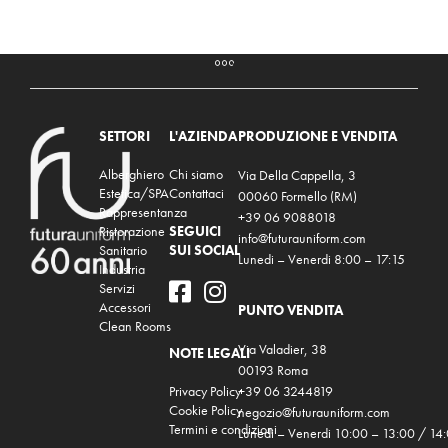
SETTORI
L'AZIENDA
PRODUZIONE E VENDITA
Alberghiero
Chi siamo
Via Della Cappella, 3
Estetica/SPA
Contattaci
00060 Formello (RM)
Rappresentanza
+39 06 9088018
Ristorazione
SEGUICI
info@futurauniform.com
Sanitario
SUI SOCIAL
Lunedi – Venerdi 8:00 – 17:15
Industria
Servizi
Accessori
PUNTO VENDITA
Clean Rooms
Via Valadier, 38
NOTE LEGALI
00193 Roma
Privacy Policy
+39 06 3244819
Cookie Policy
negozio@futurauniform.com
Termini e condizioni
Lunedi – Venerdi 10:00 – 13:00 / 14