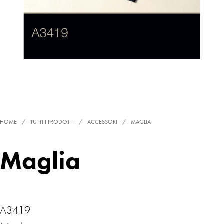
HOME
/
TUTTI I PRODOTTI
/
ACCESSORI
/
MAGLIA
Maglia
A3419