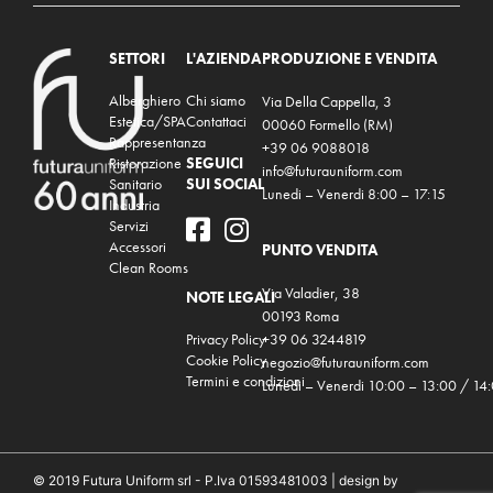
SETTORI
L'AZIENDA
PRODUZIONE E VENDITA
Alberghiero
Chi siamo
Via Della Cappella, 3
Estetica/SPA
Contattaci
00060 Formello (RM)
Rappresentanza
+39 06 9088018
Ristorazione
SEGUICI
info@futurauniform.com
Sanitario
SUI SOCIAL
Lunedi – Venerdi 8:00 – 17:15
Industria
Servizi
Accessori
PUNTO VENDITA
Clean Rooms
Via Valadier, 38
NOTE LEGALI
00193 Roma
Privacy Policy
+39 06 3244819
Cookie Policy
negozio@futurauniform.com
Termini e condizioni
Lunedi – Venerdi 10:00 – 13:00 / 14
© 2019 Futura Uniform srl - P.Iva 01593481003 | design by