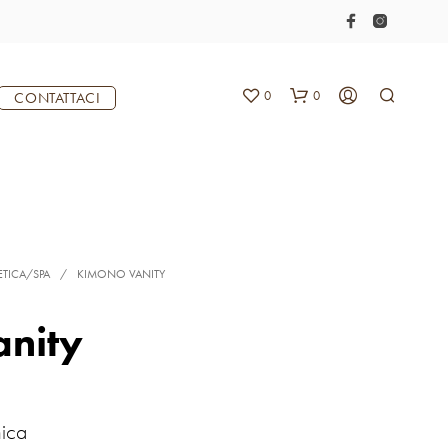
0
0
CONTATTACI
ETICA/SPA
/
KIMONO VANITY
nity
N
E
S
S
U
nica
N