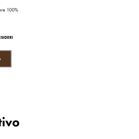
P
R
stere 100%
O
D
O
T
T
ESIDERI
O
N
E
o
L
C
A
R
R
E
L
L
O
.
tivo