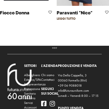
Fiocco Donna
Paravanti “Nico”
LEGGI TUTTO
SETTORI
L'AZIENDA
PRODUZIONE E VENDITA
Alberghiero
Chi siamo
Via Della Cappella, 3
Estetica/SPA
Contattaci
00060 Formello (RM)
Rappresentanza
+39 06 9088018
Ristorazione
SEGUICI
info@futurauniform.com
Sanitario
SUI SOCIAL
Lunedi – Venerdi 8:00 – 17:15
Industria
Servizi
Accessori
PUNTO VENDITA