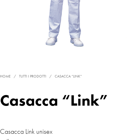
HOME
/
TUTTI I PRODOTTI
/
CASACCA “LINK”
Casacca “Link”
Casacca Link unisex