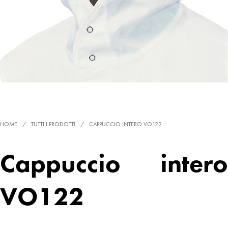
HOME
/
TUTTI I PRODOTTI
/
CAPPUCCIO INTERO VO122
Cappuccio intero
VO122