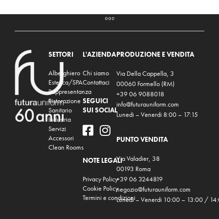
SETTORI
L'AZIENDA
PRODUZIONE E VENDITA
Alberghiero
Chi siamo
Via Della Cappella, 3
Estetica/SPA
Contattaci
00060 Formello (RM)
Rappresentanza
+39 06 9088018
Ristorazione
SEGUICI
info@futurauniform.com
Sanitario
SUI SOCIAL
Lunedi – Venerdi 8:00 – 17:15
Industria
Servizi
Accessori
PUNTO VENDITA
Clean Rooms
Via Valadier, 38
NOTE LEGALI
00193 Roma
Privacy Policy
+39 06 3244819
Cookie Policy
negozio@futurauniform.com
Termini e condizioni
Lunedi – Venerdi 10:00 – 13:00 / 14