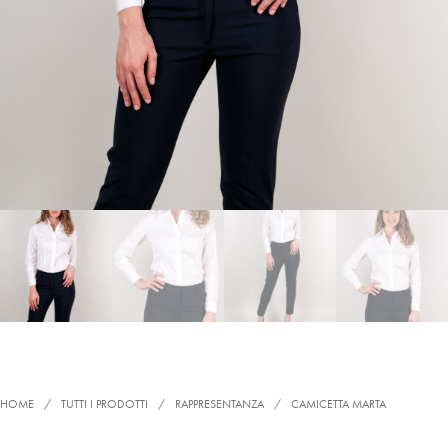
HOME
/
TUTTI I PRODOTTI
/
RAPPRESENTANZA
/
CAMICETTA MARTA