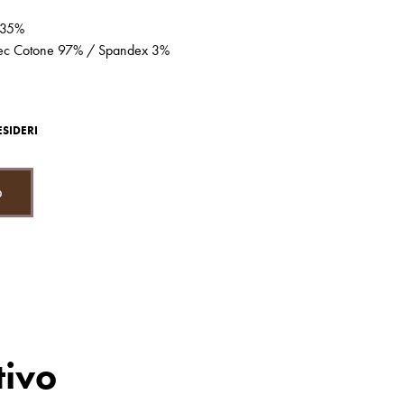
P
R
 35%
O
trec Cotone 97% / Spandex 3%
D
O
T
T
O
ESIDERI
N
E
L
C
o
A
R
R
E
L
L
O
.
tivo