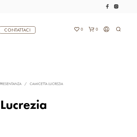
0
0
CONTATTACI
PPRESENTANZA
/
CAMICETTA LUCREZIA
Lucrezia
N
E
S
S
U
N